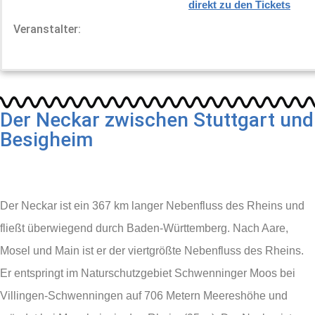
direkt zu den Tickets
Veranstalter:
Der Neckar zwischen Stuttgart und
Besigheim
Der Neckar ist ein 367 km langer Neben­fluss des Rheins und
fließt über­wie­gend durch Baden-Württem­berg. Nach Aare,
Mosel und Main ist er der viert­größte Neben­fluss des Rheins.
Er ent­springt im Natur­schutz­gebiet Schwennin­ger Moos bei
Villingen-Schwennin­gen auf 706 Metern Meeres­höhe und