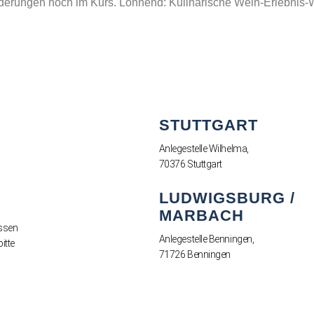
nderungen hoch im Kurs. Lohnend: Kulinarische Wein-Erlebnis
STUTTGART
Anlegestelle Wilhelma,
70376 Stuttgart
LUDWIGSBURG /
MARBACH
ssen
Anlegestelle Benningen,
itte
71726 Benningen