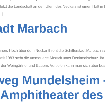
tzt die Landschaft an den Ufern des Neckars ist einen Halt in 
…]
tadt Marbach
en: Hoch über dem Neckar thront die Schillerstadt Marbach 
 seit 1983 steht die ummauerte Altstadt unter Denkmalschutz. Ih
 der Weingärtner und Bauern. Vertiefen kann man sich aber bes
delsheim‭ ‮–‬ Wanderung
im schönsten Amphi‭the