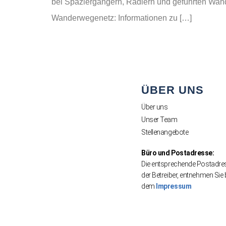
bei Spaziergängern, Radlern und geführten Wa
Wanderwegenetz: Informationen zu […]
ÜBER UNS
Über uns
Unser Team
Stellenangebote
Büro und Postadresse:
Die entsprechende Postadre
der Betreiber, entnehmen Sie b
dem
Impressum