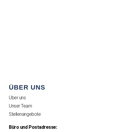
Sie haben ein anderes Event geplant und
möchten dafür eines unserer Schiffe
mieten?
Wir beraten Sie gerne für Ihr individuelles
Event bei uns an Bord.
ÜBER UNS
Über uns
Unser Team
Stellenangebote
Büro und Postadresse: